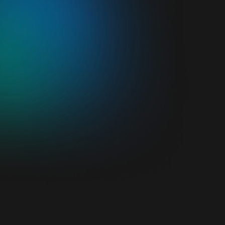
Namn
E-postadress
Telefonnummer
Företagsnamn
Skriv ett meddelande till oss