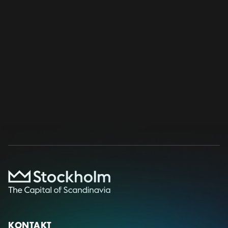
Jag godkänner att SBR hanterar mina uppgifter enligt
integritetspolicyn
.
Skicka
KONTAKT