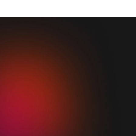
08-508 280 70
linnea.gustavsson@stockholm.se
Namn