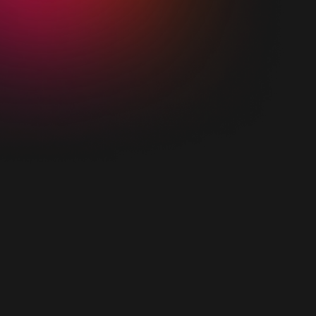
E-postadress
Telefonnummer
Företagsnamn
Skriv ett meddelande till oss
enligt
Jag godkänner att SBR hanterar mina data
integritetspolicyn.