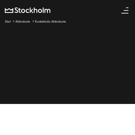
Svenska
Start
Aktörskarta
Kontaktsida Aktörskarta