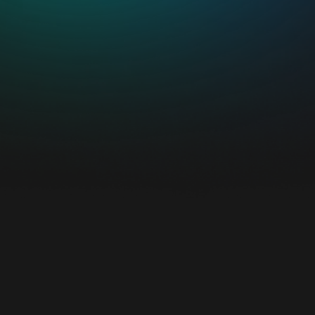
SBR –