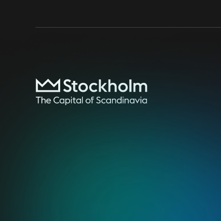
Stockholms styrkor för internatio
Läs mer