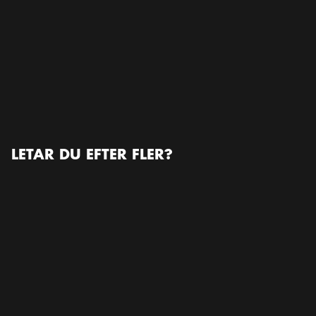
Stockholmsmässan
Stockholmsmässan, Mässvägen 1, 125 30 Älvsjö,
Sweden, 125 30, Älvsjö
Öppna i Google Maps
LÄS MER OM ARRANGÖREN
www.wpanet.org
LETAR DU EFTER FLER?
Konferens / Kongress