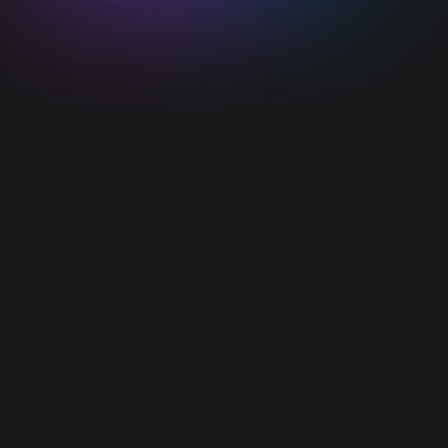
niva.org
DATUM
PLATS
KTH Royal Institute of Technology
Brinellvägen 8, 114 28, Stockholm
Öppna i Google Maps