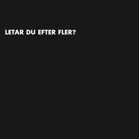
LÄS MER OM ARRANGÖREN
Hemsida/Website
LETAR DU EFTER FLER?
Konferens / Kongress