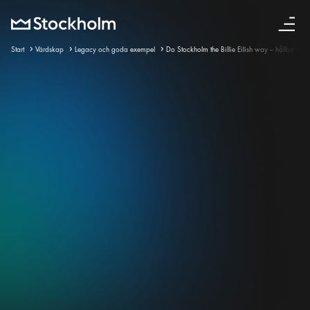
Svenska
Start
Värdskap
Legacy och goda exempel
Do Stockholm the Billie Eilish way – hållbarhet